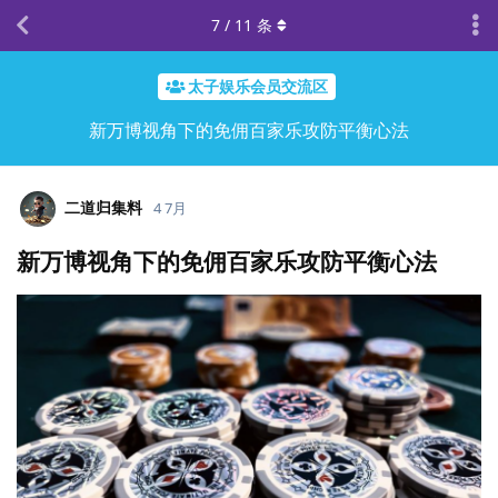
7
/
11
条
太子娱乐会员交流区
新万博视角下的免佣百家乐攻防平衡心法
二道归集料
4 7月
新万博视角下的免佣百家乐攻防平衡心法