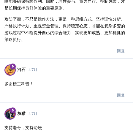
略能够确保持续盈利。因此，理性参与、量力而行、控制风险，才
是长期保持良好体验的重要原则。
攻防平衡，不只是操作方法，更是一种思维方式。坚持理性分析、
严格执行计划、重视资金管理、保持稳定心态，才能在复杂多变的
游戏过程中不断提升自己的综合能力，实现更加成熟、更加稳健的
策略执行。
回复
河石
4 7月
多谢楼主科普！
回复
灰猫
4 7月
支持老哥，支持论坛