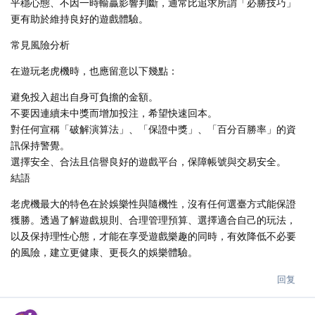
平穩心態、不因一時輸贏影響判斷，通常比追求所謂「必勝技巧」
更有助於維持良好的遊戲體驗。
常見風險分析
在遊玩老虎機時，也應留意以下幾點：
避免投入超出自身可負擔的金額。
不要因連續未中獎而增加投注，希望快速回本。
對任何宣稱「破解演算法」、「保證中獎」、「百分百勝率」的資
訊保持警覺。
選擇安全、合法且信譽良好的遊戲平台，保障帳號與交易安全。
結語
老虎機最大的特色在於娛樂性與隨機性，沒有任何選臺方式能保證
獲勝。透過了解遊戲規則、合理管理預算、選擇適合自己的玩法，
以及保持理性心態，才能在享受遊戲樂趣的同時，有效降低不必要
的風險，建立更健康、更長久的娛樂體驗。
回复