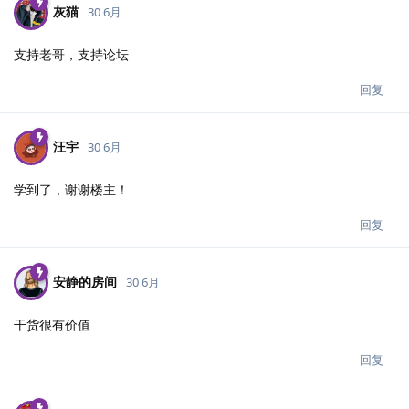
灰猫
30 6月
支持老哥，支持论坛
回复
汪宇
30 6月
学到了，谢谢楼主！
回复
安静的房间
30 6月
干货很有价值
回复