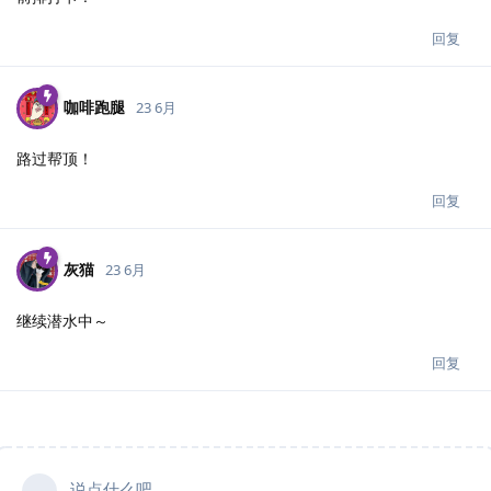
回复
咖啡跑腿
23 6月
路过帮顶！
回复
灰猫
23 6月
继续潜水中～
回复
说点什么吧...