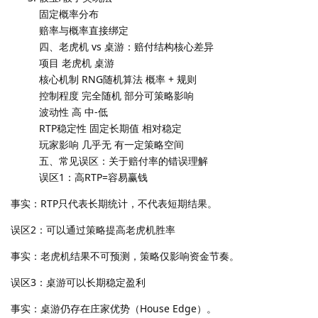
固定概率分布
赔率与概率直接绑定
四、老虎机 vs 桌游：赔付结构核心差异
项目 老虎机 桌游
核心机制 RNG随机算法 概率 + 规则
控制程度 完全随机 部分可策略影响
波动性 高 中-低
RTP稳定性 固定长期值 相对稳定
玩家影响 几乎无 有一定策略空间
五、常见误区：关于赔付率的错误理解
误区1：高RTP=容易赢钱
事实：RTP只代表长期统计，不代表短期结果。
误区2：可以通过策略提高老虎机胜率
事实：老虎机结果不可预测，策略仅影响资金节奏。
误区3：桌游可以长期稳定盈利
事实：桌游仍存在庄家优势（House Edge）。