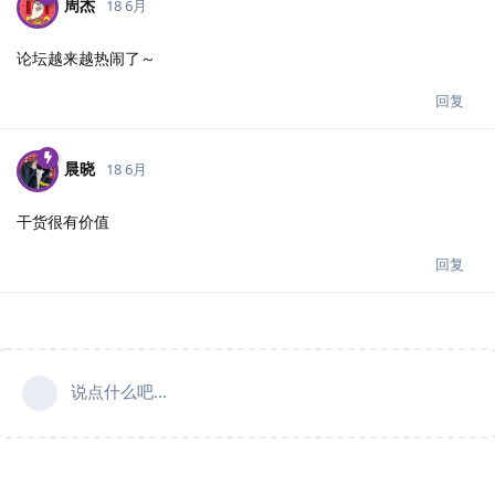
周杰
18 6月
论坛越来越热闹了～
回复
晨晓
18 6月
干货很有价值
回复
说点什么吧...