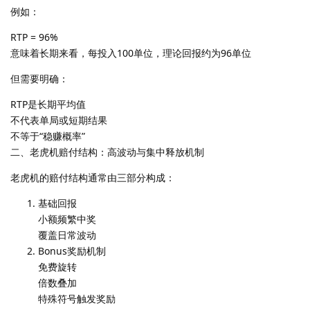
例如：
RTP = 96%
意味着长期来看，每投入100单位，理论回报约为96单位
但需要明确：
RTP是长期平均值
不代表单局或短期结果
不等于“稳赚概率”
二、老虎机赔付结构：高波动与集中释放机制
老虎机的赔付结构通常由三部分构成：
基础回报
小额频繁中奖
覆盖日常波动
Bonus奖励机制
免费旋转
倍数叠加
特殊符号触发奖励