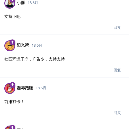
小雨
18 6月
支持下吧
回复
阳光湾
18 6月
社区环境干净，广告少，支持支持
回复
咖啡跑腿
18 6月
前排打卡！
回复