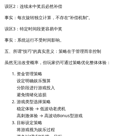
误区2：连续未中奖后必然补偿
事实：每次旋转独立计算，不存在“补偿机制”。
误区3：特定时间段更容易中奖
事实：系统运行不受时间影响。
五、所谓“技巧”的真实意义：策略在于管理而非控制
虽然无法改变概率，但玩家仍可通过策略优化整体体验：
资金管理策略
设定明确娱乐预算
分阶段进行游戏投入
避免情绪化追损
游戏类型选择策略
稳定体验 → 低波动老虎机
高刺激体验 → 高波动Bonus型游戏
目标设定策略
将游戏视为娱乐过程