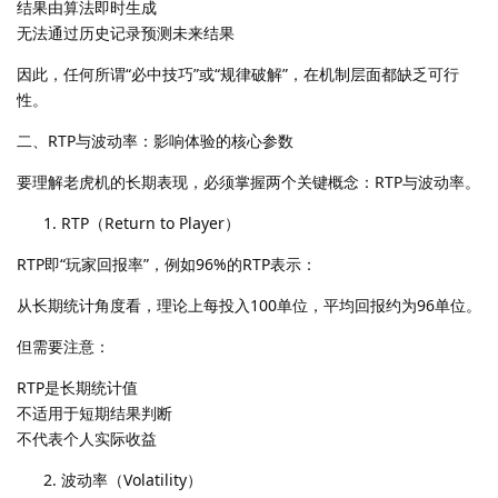
结果由算法即时生成
无法通过历史记录预测未来结果
因此，任何所谓“必中技巧”或“规律破解”，在机制层面都缺乏可行
性。
二、RTP与波动率：影响体验的核心参数
要理解老虎机的长期表现，必须掌握两个关键概念：RTP与波动率。
RTP（Return to Player）
RTP即“玩家回报率”，例如96%的RTP表示：
从长期统计角度看，理论上每投入100单位，平均回报约为96单位。
但需要注意：
RTP是长期统计值
不适用于短期结果判断
不代表个人实际收益
波动率（Volatility）