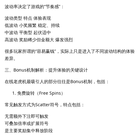
波动率决定了游戏的“节奏感”：
波动类型 特点 体验表现
低波动 小奖频繁 稳定、持续
中波动 平衡型 起伏适中
高波动 奖励稀少但金额大 爆发强烈
很多玩家所谓的“容易赢钱”，实际上只是进入了不同波动结构的体验
差异。
三、Bonus机制解析：提升体验的关键设计
在线老虎机最吸引人的部分往往是Bonus机制，包括：
免费旋转（Free Spins）
常见触发方式为Scatter符号，特点包括：
无需额外下注即可触发
可叠加倍率或扩展符号
是主要奖励集中释放阶段