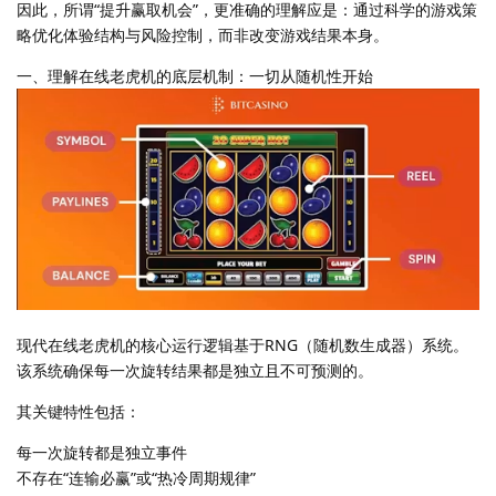
因此，所谓“提升赢取机会”，更准确的理解应是：通过科学的游戏策
略优化体验结构与风险控制，而非改变游戏结果本身。
一、理解在线老虎机的底层机制：一切从随机性开始
现代在线老虎机的核心运行逻辑基于RNG（随机数生成器）系统。
该系统确保每一次旋转结果都是独立且不可预测的。
其关键特性包括：
每一次旋转都是独立事件
不存在“连输必赢”或“热冷周期规律”