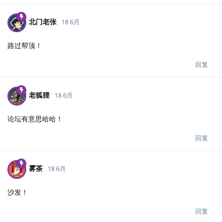
北门老张
18 6月
路过帮顶！
回复
老狐狸
18 6月
论坛有意思哈哈！
回复
雾茶
18 6月
沙发！
回复