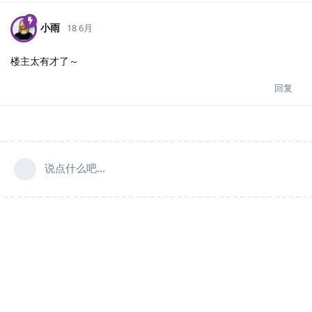
小雨
18 6月
楼主太有才了～
回复
说点什么吧...