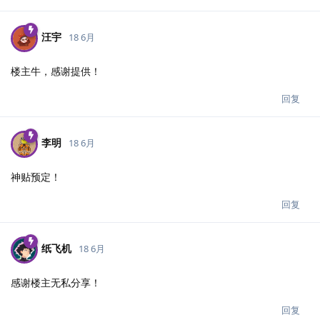
汪宇
18 6月
楼主牛，感谢提供！
回复
李明
18 6月
神贴预定！
回复
纸飞机
18 6月
感谢楼主无私分享！
回复