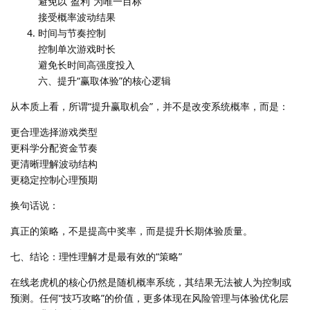
避免以“盈利”为唯一目标
接受概率波动结果
时间与节奏控制
控制单次游戏时长
避免长时间高强度投入
六、提升“赢取体验”的核心逻辑
从本质上看，所谓“提升赢取机会”，并不是改变系统概率，而是：
更合理选择游戏类型
更科学分配资金节奏
更清晰理解波动结构
更稳定控制心理预期
换句话说：
真正的策略，不是提高中奖率，而是提升长期体验质量。
七、结论：理性理解才是最有效的“策略”
在线老虎机的核心仍然是随机概率系统，其结果无法被人为控制或
预测。任何“技巧攻略”的价值，更多体现在风险管理与体验优化层