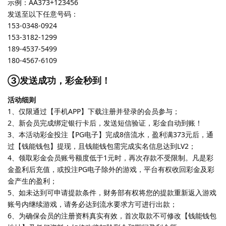
示例：AA373+123456
发送至以下任意号码：
153-0348-0924
153-3182-1299
189-4537-5499
180-4567-6109
③发送成功，彩金秒到！
活动细则
1、仅限通过【手机APP】下载注册并登录的会员参与；
2、新会员完成绑定银行卡后，发送短信验证，彩金自动到账！
3、本活动彩金投注【PG电子】完成8倍流水，盈利满373元后，通
过【钱能钱包】提现，且钱能钱包需完成实名信息达到LV2；
4、领取彩金会员账号额度低于1元时，再次存款不受限制。凡是彩
金盈利后充值，或投注PG电子除外的游戏，平台有权收回彩金及彩
金产生的盈利；
5、如未达到可申请提款条件，财务部有权将您的提款重新返入游戏
账号内继续游戏，请务必达到流水要求方可进行出款；
6、为确保会员的注册资料真实有效，首次取款不可修改【钱能钱包