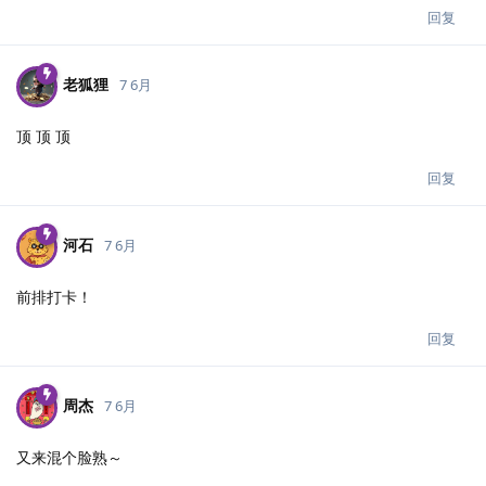
回复
老狐狸
7 6月
顶 顶 顶
回复
河石
7 6月
前排打卡！
回复
周杰
7 6月
又来混个脸熟～