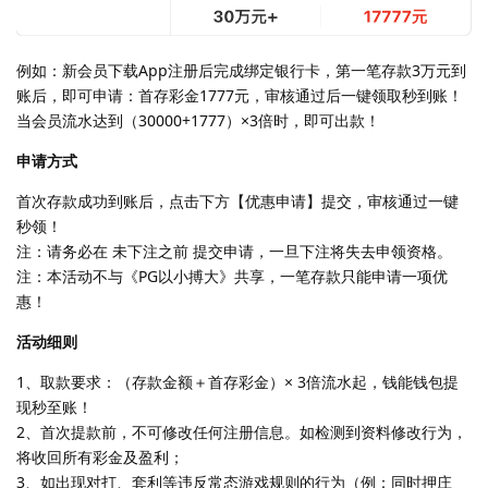
例如：新会员下载App注册后完成绑定银行卡，第一笔存款3万元到
账后，即可申请：首存彩金1777元，审核通过后一键领取秒到账！
当会员流水达到（30000+1777）×3倍时，即可出款！
申请方式
首次存款成功到账后，点击下方【优惠申请】提交，审核通过一键
秒领！
注：请务必在 未下注之前 提交申请，一旦下注将失去申领资格。
注：本活动不与《PG以小搏大》共享，一笔存款只能申请一项优
惠！
活动细则
1、取款要求：（存款金额＋首存彩金）× 3倍流水起，钱能钱包提
现秒至账！
2、首次提款前，不可修改任何注册信息。如检测到资料修改行为，
将收回所有彩金及盈利；
3、如出现对打、套利等违反常态游戏规则的行为（例：同时押庄