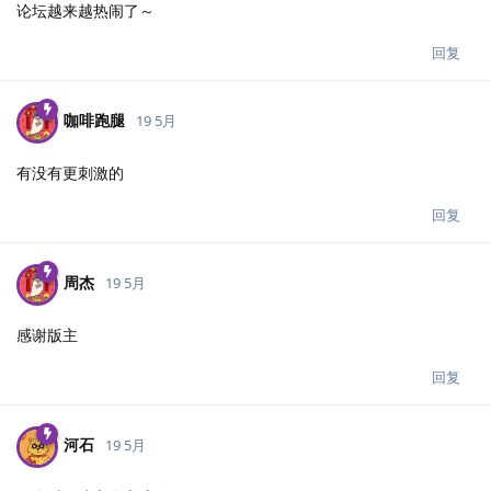
论坛越来越热闹了～
回复
咖啡跑腿
19 5月
有没有更刺激的
回复
周杰
19 5月
感谢版主
回复
河石
19 5月