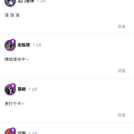
北门老张
1 2月
顶 顶 顶
回复
老狐狸
1 2月
继续潜水中～
回复
晨晓
1 2月
来打个卡～
回复
汪宇
1 2月