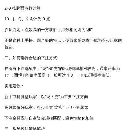
2–9 按牌面点数计算
10、J、Q、K 均计为 0 点
胜负判定：点数高的一方获胜；点数相同则为“和”
正是这种上手快、回合短的特点，使百家乐龙虎斗成为不少玩家的
首选。
二、如何选择合适的下注方式
在所有下注选项中，“龙”和“虎”的出现概率相对较高，通常赔率为
1:1；而“和”的赔率虽高（一般可达 1:8），但出现概率较低。
实用建议：
新手或稳健型玩家：以“龙 / 虎”为主要下注方向
高风险偏好玩家：可少量尝试“和”，但不宜频繁
下注金额应与自身资金规模匹配，避免情绪化加注
三、常见投注策略解析