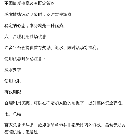
不因短期输赢改变既定策略
感觉情绪波动明显时，及时暂停游戏
稳定的心态，本身就是一种优势。
六、合理利用赌场优惠
许多平台会提供首存奖励、返水、限时活动等福利。
使用优惠时务必注意：
流水要求
使用限制
有效期限
合理利用优惠，可以在不增加风险的前提下，提升整体资金弹性。
七、总结
百家乐龙虎斗是一款规则简单但并非毫无技巧的游戏。虽然无法改
变随机性，但通过：