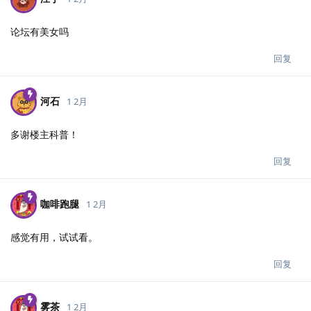
论坛有美女吗
回复
河石
1 2月
多谢楼主科普！
回复
咖啡跑腿
1 2月
感觉有用，试试看。
回复
雾茶
1 2月