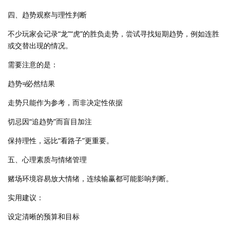
四、趋势观察与理性判断
不少玩家会记录“龙”“虎”的胜负走势，尝试寻找短期趋势，例如连胜
或交替出现的情况。
需要注意的是：
趋势≠必然结果
走势只能作为参考，而非决定性依据
切忌因“追趋势”而盲目加注
保持理性，远比“看路子”更重要。
五、心理素质与情绪管理
赌场环境容易放大情绪，连续输赢都可能影响判断。
实用建议：
设定清晰的预算和目标