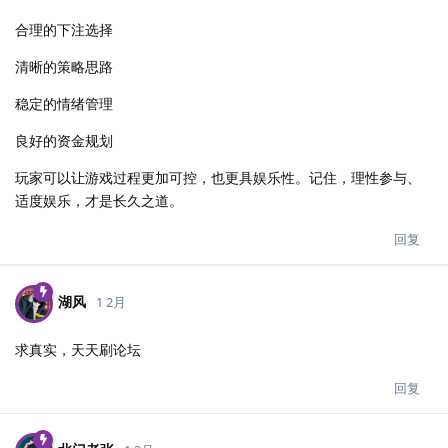
合理的下注选择
清晰的策略思路
稳定的情绪管理
良好的资金规划
玩家可以让游戏过程更加可控，也更具娱乐性。记住，理性参与、
适度娱乐，才是长久之道。
回复
湖风
1 2月
求真实，天天刷论坛
回复