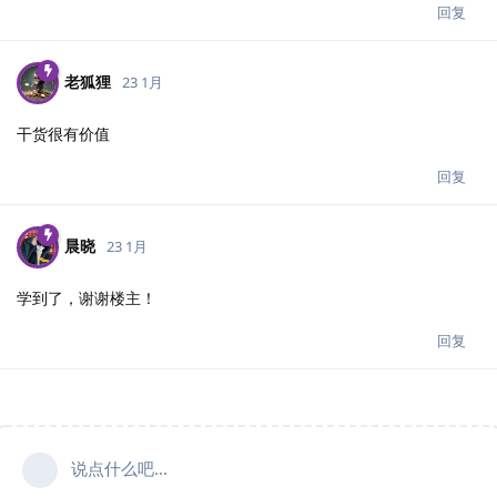
回复
老狐狸
23 1月
干货很有价值
回复
晨晓
23 1月
学到了，谢谢楼主！
回复
说点什么吧...