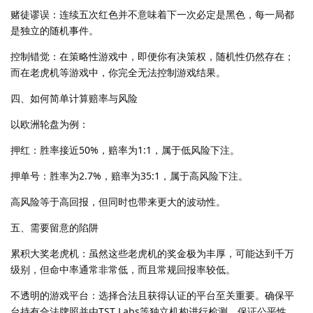
赌徒谬误：连续五次红色并不意味着下一次必定是黑色，每一局都
是独立的随机事件。
控制错觉：在策略性游戏中，即便你有决策权，随机性仍然存在；
而在老虎机等游戏中，你完全无法控制游戏结果。
四、如何简单计算赔率与风险
以欧洲轮盘为例：
押红：胜率接近50%，赔率为1:1，属于低风险下注。
押单号：胜率为2.7%，赔率为35:1，属于高风险下注。
高风险等于高回报，但同时也带来更大的波动性。
五、需要留意的陷阱
累积大奖老虎机：虽然这些老虎机的奖金极为丰厚，可能达到千万
级别，但命中率通常非常低，而且常规回报率较低。
不透明的游戏平台：选择合法且获得认证的平台至关重要。确保平
台持有合法牌照并由TST Labs等独立机构进行检测，保证公平性。