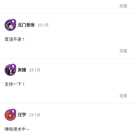
回复
北门老张
23 1月
置顶不谢！
回复
灰猫
23 1月
支持一下！
回复
汪宇
23 1月
继续潜水中～