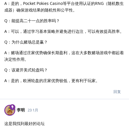
A：是的，Pocket Pokies Casino等平台使用认证的RNG（随机数生
成器）确保游戏结果的随机性和公平性。
Q：能提高二十一点的胜率吗？
A：可以，通过学习基本策略并避免进行边注，可以有效提高胜率。
Q：为什么赌场总是赢？
A：赌场通过庄家优势确保长期盈利，这在大多数赌场游戏中都起着
决定性作用。
Q：该避开美式轮盘吗？
A：是的，欧洲轮盘的庄家优势较低，更有利于玩家。
回复
李明
23 1月
这是我找到最好的论坛