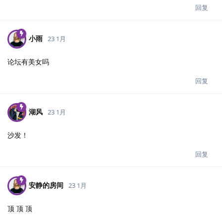
回复
小雨
23 1月
论坛有美女吗
回复
湖风
23 1月
沙发！
回复
安静的房间
23 1月
顶 顶 顶