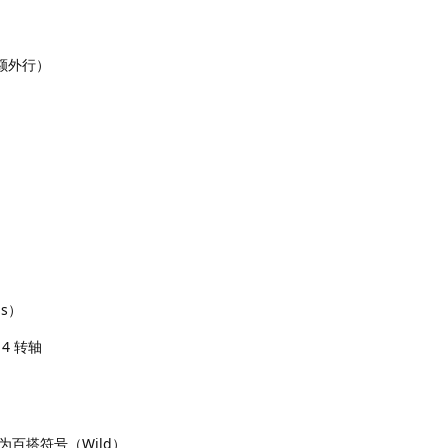
含额外行）
ls）
4 转轴
百搭符号（Wild）