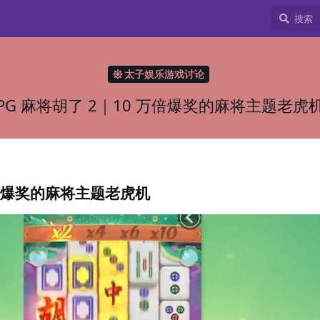
太子娱乐游戏讨论
PG 麻将胡了 2｜10 万倍爆奖的麻将主题老虎
 万倍爆奖的麻将主题老虎机