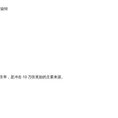
费旋转
率，是冲击 10 万倍奖励的主要来源。