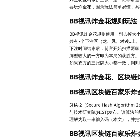
要玩炸金花，因为玩法简单易懂，具
BB视讯炸金花规则玩法
BB视讯炸金花规则使用一副去掉大
共有7个下注区（龙、凤、对9以上
下注时间结束后，荷官开始扫描两家的
牌型较大的一方即为本局的获胜方。
如果双方的三张牌大小都一致，则判
BB视讯炸金花、区块链
BB视讯区块链百家乐炸金
SHA-2（Secure Hash Al
与技术研究院(NIST)发布。该算
理解为取一串输入码（本文），并把
BB视讯区块链百家乐炸