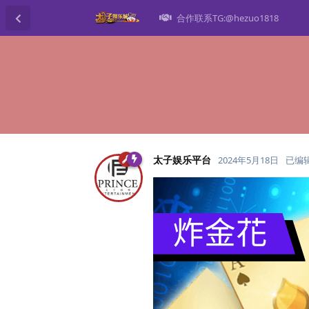
合作联系TG:@hezuo1818
太子娱乐平台
2024年5月18日
已编