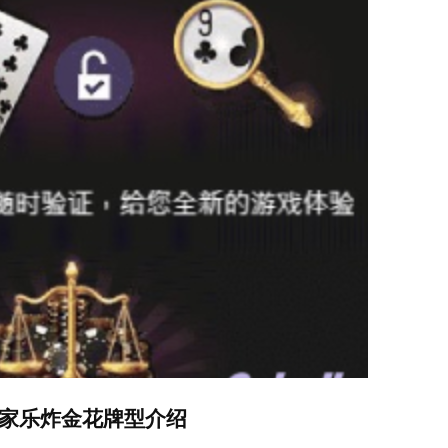
百家乐炸金花牌型介绍