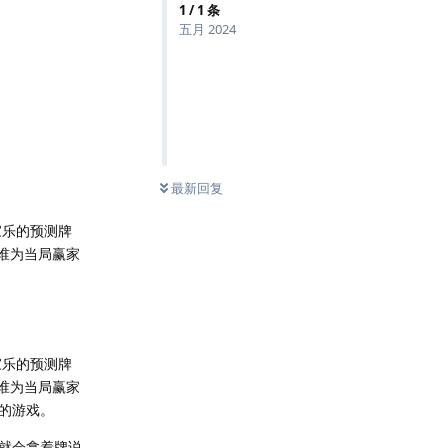
1
/
1
条
五月 2024
最新回复
家乐的预测牌
谁为当局赢家
家乐的预测牌
谁为当局赢家
的游戏。
就会拿着牌说