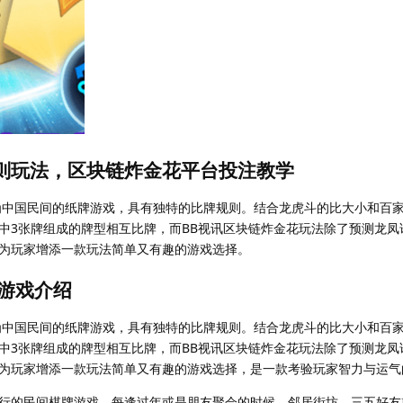
则玩法，区块链炸金花平台投注教学
为中国民间的纸牌游戏，具有独特的比牌规则。结合龙虎斗的比大小和百
中3张牌组成的牌型相互比牌，而BB视讯区块链炸金花玩法除了预测龙凤
为玩家增添一款玩法简单又有趣的游戏选择。
 游戏介绍
为中国民间的纸牌游戏，具有独特的比牌规则。结合龙虎斗的比大小和百
中3张牌组成的牌型相互比牌，而BB视讯区块链炸金花玩法除了预测龙凤
为玩家增添一款玩法简单又有趣的游戏选择，是一款考验玩家智力与运气
行的民间棋牌游戏，每逢过年或是朋友聚会的时候，邻居街坊、三五好友