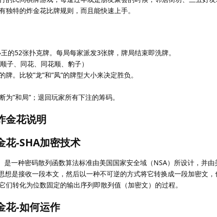
有独特的炸金花比牌规则，而且能快速上手。
小王的52张扑克牌。每局每家派发3张牌，牌局结束即洗牌。
、顺子、同花、同花顺、豹子）
牌。比较”龙”和”凤”的牌型大小来决定胜负。
断为”和局”；退回玩家所有下注的筹码。
炸金花说明
花-SHA加密技术
gorithm 2）是一种密码散列函数算法标准由美国国家安全域（NSA）所设计，
法的思想是接收一段本文，然后以一种不可逆的方式将它转换成一段加密文
它们转化为位数固定的输出序列即散列值（加密文）的过程。
金花-如何运作