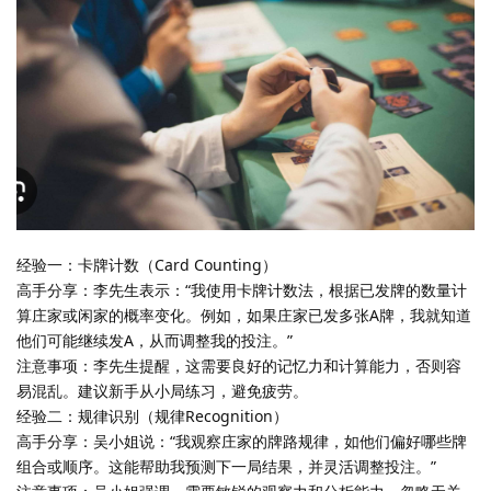
经验一：卡牌计数（Card Counting）
高手分享：李先生表示：“我使用卡牌计数法，根据已发牌的数量计
算庄家或闲家的概率变化。例如，如果庄家已发多张A牌，我就知道
他们可能继续发A，从而调整我的投注。”
注意事项：李先生提醒，这需要良好的记忆力和计算能力，否则容
易混乱。建议新手从小局练习，避免疲劳。
经验二：规律识别（规律Recognition）
高手分享：吴小姐说：“我观察庄家的牌路规律，如他们偏好哪些牌
组合或顺序。这能帮助我预测下一局结果，并灵活调整投注。”