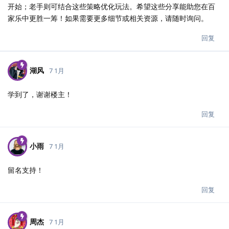
开始；老手则可结合这些策略优化玩法。希望这些分享能助您在百
家乐中更胜一筹！如果需要更多细节或相关资源，请随时询问。
回复
湖风
7 1月
学到了，谢谢楼主！
回复
小雨
7 1月
留名支持！
回复
周杰
7 1月