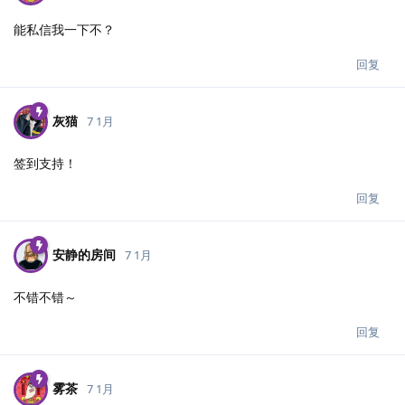
能私信我一下不？
回复
灰猫
7 1月
签到支持！
回复
安静的房间
7 1月
不错不错～
回复
雾茶
7 1月