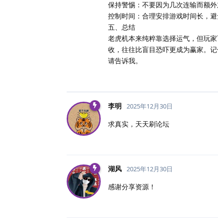
保持警惕：不要因为几次连输而额外
控制时间：合理安排游戏时间长，避
五、总结
老虎机本来纯粹靠选择运气，但玩家
收，往往比盲目恐吓更成为赢家。记
请告诉我。
李明
2025年12月30日
求真实，天天刷论坛
湖风
2025年12月30日
感谢分享资源！