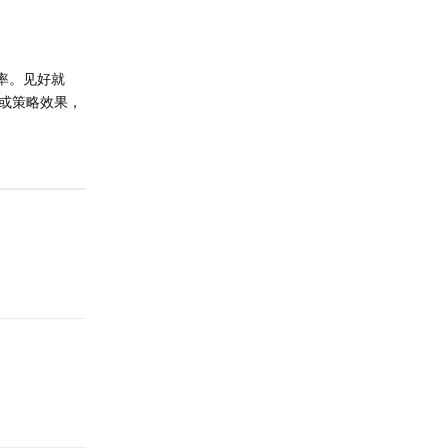
率。见好就
或策略效果，
回复
回复
回复