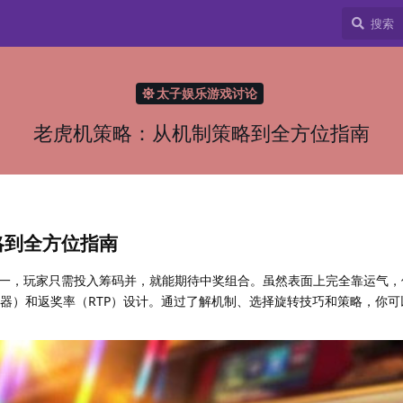
太子娱乐游戏讨论
老虎机策略：从机制策略到全方位指南
略到全方位指南
一，玩家只需投入筹码并，就能期待中奖组合。虽然表面上完全靠运气，
成器）和返奖率（RTP）设计。通过了解机制、选择旋转技巧和策略，你