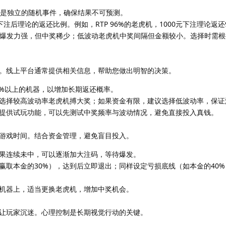
都是独立的随机事件，确保结果不可预测。
）：指长期下注后理论的返还比例。例如，RTP 96%的老虎机，1000元下注理论返还
波动老虎机爆发力强，但中奖稀少；低波动老虎机中奖间隔但金额较小。选择时需
。线上平台通常提供相关信息，帮助您做出明智的决策。
5%以上的机器，以增加长期返还概率。
选择较高波动率老虎机搏大奖；如果资金有限，建议选择低波动率，保证
提供试玩功能，可以先测试中奖频率与波动情况，避免直接投入真钱。
游戏时间。结合资金管理，避免盲目投入。
果连续未中，可以逐渐加大注码，等待爆发。
赢取本金的30%），达到后立即退出；同样设定亏损底线（如本金的40
机器上，适当更换老虎机，增加中奖机会。
让玩家沉迷。心理控制是长期视觉行动的关键。