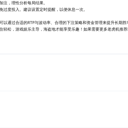
加注，理性分析每局结果。
免过度投入。建议设置定时提醒，以便休息一次。
可以通过合适的RTP与波动率、合理的下注策略和资金管理来提升长期胜
住轻松，游戏娱乐主导，海盗地才能享受乐趣！如果需要更多老虎机推荐