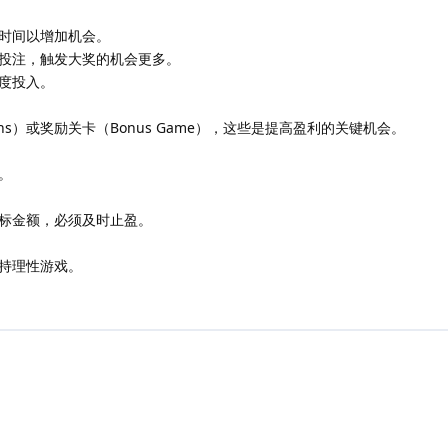
时间以增加机会。
投注，触发大奖的机会更多。
度投入。
ins）或奖励关卡（Bonus Game），这些是提高盈利的关键机会。
。
标金额，必须及时止盈。
持理性游戏。