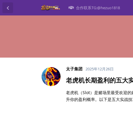
合作联系TG:@hezuo1818
太子集团
2025年12月26日
老虎机长期盈利的五大
老虎机（Slot）是赌场里最受欢
升你的盈利概率。以下是五大实战技