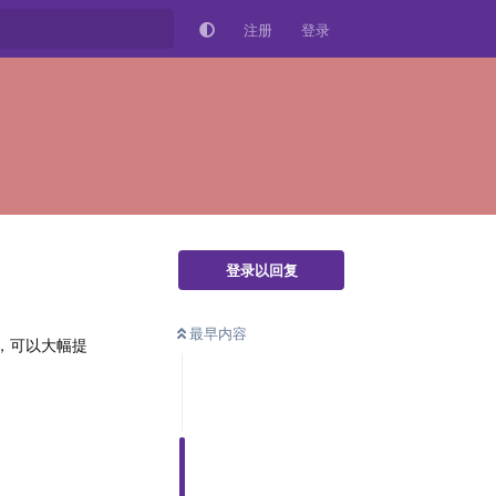
注册
登录
登录以回复
最早内容
，可以大幅提