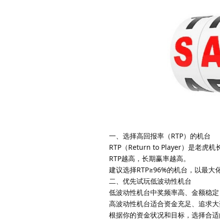
一、选择高回报率（RTP）的机台
RTP（Return to Player）
RTP越高，长期赢率越高。
建议选择RTP≥96%的机台，以最
二、优先试玩低波动性机台
低波动性机台中奖频率高、金额稳定
高波动性机台适合资金充足、追求大
根据你的资金状况和目标，选择合适