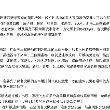
查理斯菲研發製造的商用機器。起初只是增加客人來商場的樂趣，可以在
的賭博遊戲機！角子機、拉霸、柏青嫂、水果盤、SLOT、斯洛…這些都
、政府政策，以及滿足不同時期玩家需求，演化而來的各種名稱。老虎機
投幣孔、凹槽的意思，也就成為老虎機的慣用稱呼了！
機器，裡面有三根捲軸控制外觀上的三個框框。只要玩家將錢幣投入機器
，當機器停下來時，三個圖案都一樣就是連線成功！可以換獎金啦！當拉
感、速度感，都能大大的讓人感到壓力的釋放，還能滿足快感，所以這世
紀末瞬間風靡各大餐廳、酒吧、賣場，到現在仍然是賭場賭客最喜歡的遊戲
一定要先了解老虎機的基本用語與代表的意思，才能讓你以更有邏輯的方
見英文用語如下：
在「累積式老虎機」出現，累積的方式又分為單機累積與連線累積兩種。遊戲
pot（累積彩池），得到頭獎的幸運兒就可以全部拿走喔！
是一種可以讓你預期，在這個老虎機遊戲下注多少錢以後，能贏回多少錢的