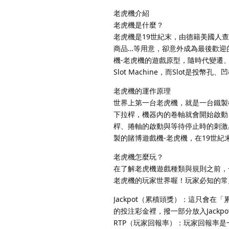
老虎機介紹
老虎機是什麼？
老虎機是19世紀末，由德籍美國人
商品…等用意，卻意外成為最後歡迎
機-老虎機的遊戲原型，隨時代變遷
Slot Machine，而Slot是
老虎機的運作原理
世界上第一台老虎機，就是一台鐵製
下拉桿，機器內的卷軸就會開始啟動
桿、捲軸的啟動與等待停止時的刺激
製的賭博遊戲機-老虎機，在19世
老虎機怎麼玩？
在了解老虎機遊戲種類與規則之前，
老虎機的玩家世界喔！玩家必知的常
Jackpot（累積頭獎）：這只會
的投注彩金裡，撥一部分放入Jack
RTP（玩家回報率）：玩家回報率