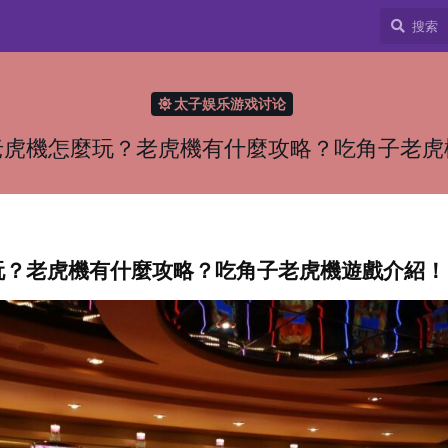
太子娱乐游戏讨论
老虎機怎麼玩？老虎機有什麼攻略？吃角子老虎
玩？老虎機有什麼攻略？吃角子老虎機遊戲介紹！