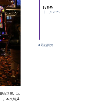
3
/
8
条
十一月 2025
最新回复
畫面華麗、玩
一。本文將揭