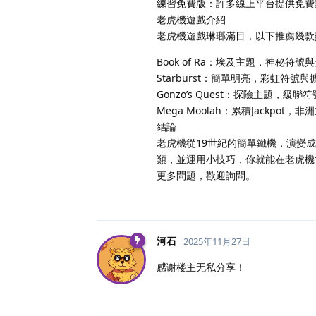
練習免費版：許多線上平台提供免費
老虎機遊戲介紹
老虎機遊戲琳瑯滿目，以下推薦幾款
Book of Ra：埃及主題，神秘
Starburst：簡單明亮，彩虹符
Gonzo’s Quest：探險主題，
Mega Moolah：累積Jackpot
結論
老虎機從19世紀的簡單鐵機，演變
類，並運用小技巧，你就能在老虎機
更多問題，歡迎詢問。
河石
2025年11月27日
感谢楼主无私分享！