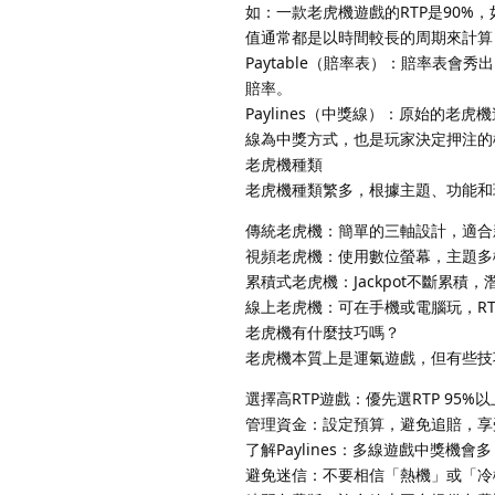
如：一款老虎機遊戲的RTP是90
值通常都是以時間較長的周期來計算
Paytable（賠率表）：賠率表
賠率。
Paylines（中獎線）：原始的
線為中獎方式，也是玩家決定押注的
老虎機種類
老虎機種類繁多，根據主題、功能和
傳統老虎機：簡單的三軸設計，適合
視頻老虎機：使用數位螢幕，主題多
累積式老虎機：Jackpot不斷累積
線上老虎機：可在手機或電腦玩，R
老虎機有什麼技巧嗎？
老虎機本質上是運氣遊戲，但有些技
選擇高RTP遊戲：優先選RTP 95
管理資金：設定預算，避免追賠，享
了解Paylines：多線遊戲中獎機
避免迷信：不要相信「熱機」或「冷