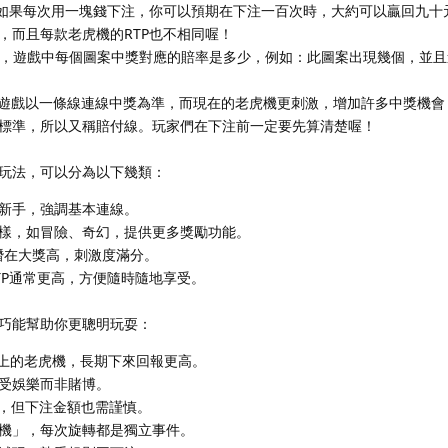
%，如果每次用一塊錢下注，你可以預期在下注一百次時，大約可以贏回九十
，而且每款老虎機的RTP也不相同喔！
會秀出，遊戲中每個圖案中獎對應的賠率是多少，例如：此圖案出現幾個，並
老虎機遊戲以一條線連線中獎為準，而現在的老虎機更刺激，增加許多中獎機
標準，所以又稱賠付線。玩家們在下注前一定要先算清楚喔！
玩法，可以分為以下幾類：
新手，強調基本連線。
樣，如冒險、奇幻，提供更多獎勵功能。
，潛在大獎高，刺激度滿分。
TP通常更高，方便隨時隨地享受。
巧能幫助你更聰明玩耍：
%以上的老虎機，長期下來回報更高。
受娛樂而非賭博。
會多，但下注金額也需謹慎。
機」，每次旋轉都是獨立事件。