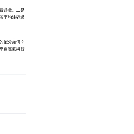
費遊戲。二是
若平均注碼過
的配分如何？
來自運氣與智
回复
回复