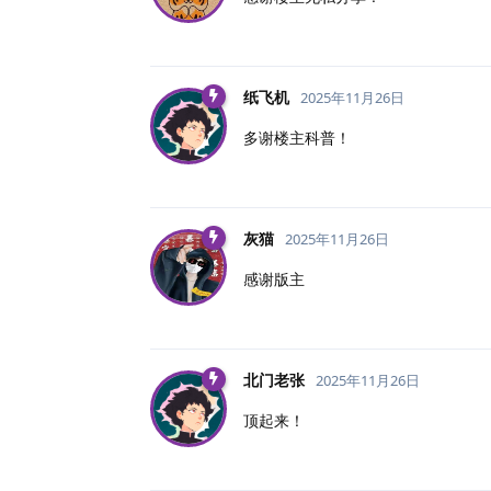
纸飞机
2025年11月26日
多谢楼主科普！
灰猫
2025年11月26日
感谢版主
北门老张
2025年11月26日
顶起来！