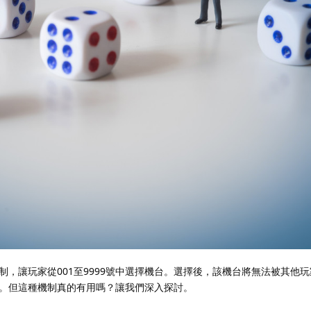
，讓玩家從001至9999號中選擇機台。選擇後，該機台將無法被其他
。但這種機制真的有用嗎？讓我們深入探討。