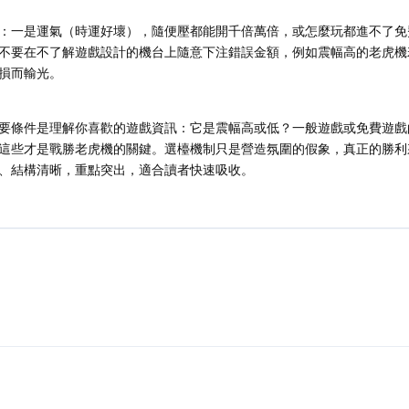
：一是運氣（時運好壞），隨便壓都能開千倍萬倍，或怎麼玩都進不了免
不要在不了解遊戲設計的機台上隨意下注錯誤金額，例如震幅高的老虎機
損而輸光。
要條件是理解你喜歡的遊戲資訊：它是震幅高或低？一般遊戲或免費遊戲
這些才是戰勝老虎機的關鍵。選檯機制只是營造氛圍的假象，真正的勝利
、結構清晰，重點突出，適合讀者快速吸收。