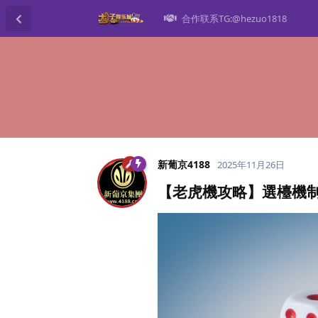
合作联系TG:@hezuo1818
新葡京4188
2025年11月26日
【老虎機攻略】選檯機