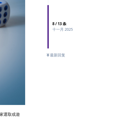
8
/
13
条
十一月 2025
最新回复
玩家選取或遊