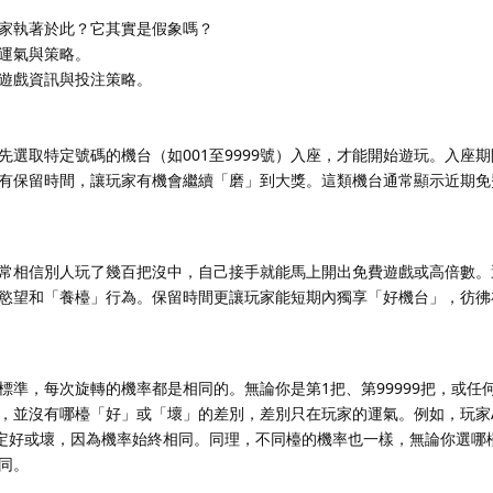
家執著於此？它其實是假象嗎？
運氣與策略。
遊戲資訊與投注策略。
選取特定號碼的機台（如001至9999號）入座，才能開始遊玩。入座
有保留時間，讓玩家有機會繼續「磨」到大獎。這類機台通常顯示近期免
常相信別人玩了幾百把沒中，自己接手就能馬上開出免費遊戲或高倍數。
慾望和「養檯」行為。保留時間更讓玩家能短期內獨享「好機台」，彷彿
標準，每次旋轉的機率都是相同的。無論你是第1把、第99999把，或任
，並沒有哪檯「好」或「壞」的差別，差別只在玩家的運氣。例如，玩家A
一定好或壞，因為機率始終相同。同理，不同檯的機率也一樣，無論你選哪
同。