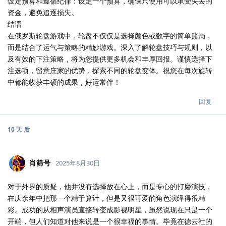
设定预算和遵循纪律：设定一个预算，确保只使用可以承受失去的
资金，避免追逐损失。
结语
在俄罗斯轮盘游戏中，轮盘不仅仅是选择颜色或数字的简单赌局，
而是结合了运气与策略的精妙游戏。深入了解轮盘技巧与规则，以
及有效的下注策略，将为您提供更多机会和丰厚回报。谨慎选择下
注选项，留意庄家的优势，探索不同的轮盘变体。祝您在每次旋转
中都能收获丰硕的成果，好运常伴！
回复
10 天
后
肖筛号
2025年8月30日
对于外界的质疑，他并没有选择放在心上，而是专心的打磨演技，
在庆余年中把那一个精于算计，但是又很可爱的角色演绎得很精
彩。成功的从相声演员直接转变成影视明星，虽然说现在只是一个
开端，但人们知道对他来说是一个很幸福的事情。毕竟在德云社的