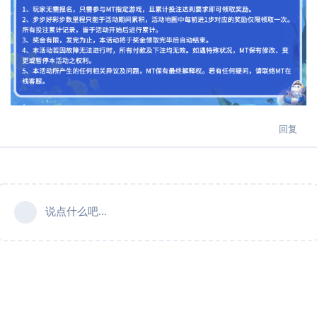
回复
说点什么吧...