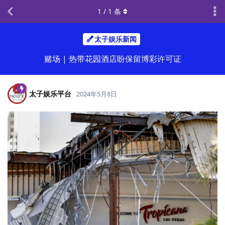
1
/
1
条
太子娱乐新闻
赌场 | 热带花园酒店盼保留博彩许可证
太子娱乐平台
2024年5月8日