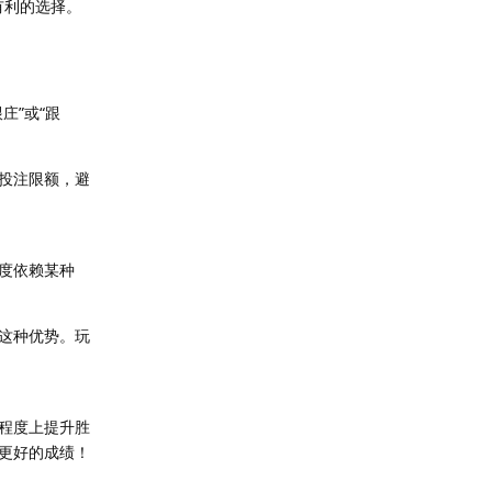
有利的选择。
庄”或“跟
投注限额，避
度依赖某种
这种优势。玩
程度上提升胜
更好的成绩！