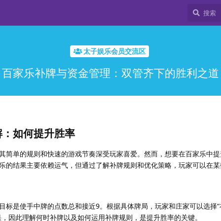
太子娱乐会员交流区
百家乐补牌与资金管理：双管齐下的胜利之道
解：如何提升胜率
其简单的规则和快速的游戏节奏深受玩家喜爱。然而，想要在百家乐中提
乐的结果主要依赖运气，但通过了解补牌规则和优化策略，玩家可以在某
目标是使手中牌的点数总和接近9。根据具体牌局，玩家和庄家可以选择“补
果，因此理解何时补牌以及如何运用补牌规则，是提升胜率的关键。