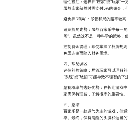
理性投注：选择押“庄家”或“玩家
虽然庄家获胜时需支付5%的佣金，
避免押“和局”：尽管和局的赔率较
追踪牌局走势：虽然百家乐中每一局
闲”。虽然这不是一种科学的策略，
控制资金管理：即使掌握了补牌规则
免因连输而陷入财务困境。
四、常见误区
迷信补牌策略：尽管玩家可以理解补
“系统”或“绝招”可能导致不理智的下
忽视概率与边际优势：在长期游戏中
家需保持理智，了解概率的重要性。
五、总结
百家乐是一款运气为主的游戏，但通
率。最终，保持清醒的头脑和适当的