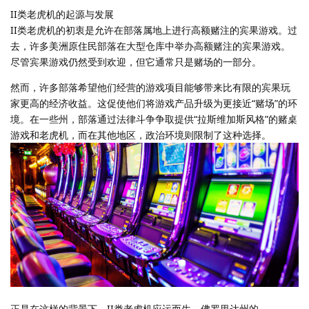
II类老虎机的起源与发展
II类老虎机的初衷是允许在部落属地上进行高额赌注的宾果游戏。过
去，许多美洲原住民部落在大型仓库中举办高额赌注的宾果游戏。
尽管宾果游戏仍然受到欢迎，但它通常只是赌场的一部分。
然而，许多部落希望他们经营的游戏项目能够带来比有限的宾果玩
家更高的经济收益。这促使他们将游戏产品升级为更接近“赌场”的环
境。在一些州，部落通过法律斗争争取提供“拉斯维加斯风格”的赌桌
游戏和老虎机，而在其他地区，政治环境则限制了这种选择。
正是在这样的背景下，II类老虎机应运而生。佛罗里达州的