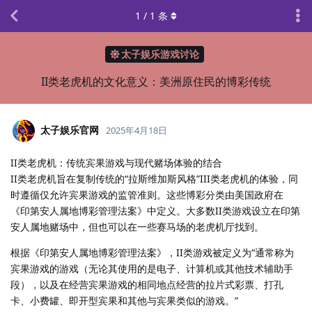
1
/
1
条
太子娱乐游戏讨论
II类老虎机的文化意义：美洲原住民的博彩传统
太子娱乐官网
2025年4月18日
II类老虎机：传统宾果游戏与现代赌场体验的结合
II类老虎机旨在复制传统的“拉斯维加斯风格”III类老虎机的体验，同
时遵循仅允许宾果游戏的监管准则。这些博彩分类由美国政府在
《印第安人属地博彩管理法案》中定义。大多数II类游戏设立在印第
安人属地赌场中，但也可以在一些赛马场的老虎机厅找到。
根据《印第安人属地博彩管理法案》，II类游戏被定义为“通常称为
宾果游戏的游戏（无论其使用的是电子、计算机或其他技术辅助手
段），以及在经营宾果游戏的相同地点经营的拉片式彩票、打孔
卡、小费罐、即开型宾果和其他与宾果类似的游戏。”