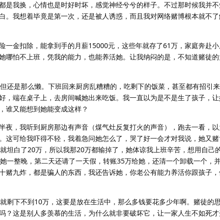
都是我换，心情也是时好时坏，感觉神经兮兮的样子。不过那时候我并不
白。我想着毕竟是第一次，还是被人诱惑，而且我对网络赌博根本就不了
一金扣除，能拿到手的月薪15000元，这些年就存了61万，家庭奔赴
她哪怕不上班，凭我的能力，也能养活她。让我纳闷的是，不知道赌徒的
，但还是那么懒。下班回来厨房乱糟糟的，吃剩下的饭菜，甚至都有招引
好，端在桌子上，去房间喊她出来吃饭。我一直以为是不是生了孩子，让
，谁又能想到她能变成这样？
半夜，我听到厨房那边有声音（煤气灶反复打火的声音），跑去一看，以
。这可给我吓得不轻，我着急问她怎么了，哭了好一会才对我说，她又赌
，就坦白了20万，所以我那20万都输掉了，她体谅我上班辛苦，想用自己
了她一整晚，第二天还请了一天假，转账35万给她，还清一个卸载一个，
十赌九炸，都是骗人的东西，我还告诉她，你老公有能力养活你跟孩子，
里就剩下不到10万，这要是放在生活中，那么多钱要花多少年啊。赌徒的
吗？这是别人多羡慕的生活，为什么就非要破坏它，让一家人生不如死才