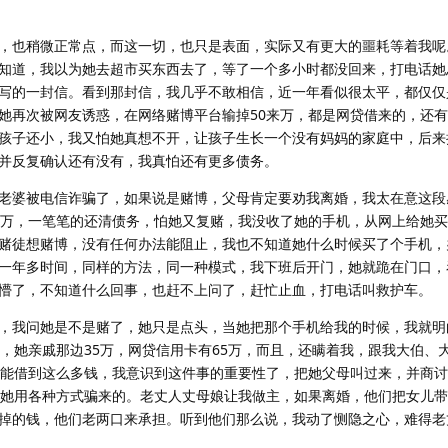
，也稍微正常点，而这一切，也只是表面，实际又有更大的噩耗等着我呢
知道，我以为她去超市买东西去了，等了一个多小时都没回来，打电话她
写的一封信。看到那封信，我几乎不敢相信，近一年看似很太平，都仅仅
她再次被网友诱惑，在网络赌博平台输掉50来万，都是网贷借来的，还
孩子还小，我又怕她真想不开，让孩子生长一个没有妈妈的家庭中，后来
并反复确认还有没有，我真怕还有更多债务。
老婆被电信诈骗了，如果说是赌博，父母肯定要劝我离婚，我太在意这段
4万，一笔笔的还清债务，怕她又复赌，我没收了她的手机，从网上给她
赌徒想赌博，没有任何办法能阻止，我也不知道她什么时候买了个手机，
一年多时间，同样的方法，同一种模式，我下班后开门，她就跪在门口，
懵了，不知道什么回事，也赶不上问了，赶忙止血，打电话叫救护车。
，我问她是不是赌了，她只是点头，当她把那个手机给我的时候，我就明
万，她亲戚那边35万，网贷信用卡有65万，而且，还瞒着我，跟我大伯、
人能借到这么多钱，我意识到这件事的重要性了，把她父母叫过来，并商
是她用各种方式骗来的。老丈人丈母娘让我做主，如果离婚，他们把女儿
掉的钱，他们老两口来承担。听到他们那么说，我动了恻隐之心，难得老