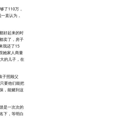
了110万，
我一直认为，
都好起来的时
都卖了，房子
来我还了15
跟她家人商量
岁大的儿子，在
孩子照顾父
着只要他们能把
保，能赌到这
馈是一次次的
名下，等明白