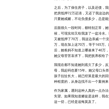
之后，为了保住房子，以及还债，我
把房抵押72万还清，又还了我这边
只要她戒赌，不论负债多少，总是能
后面很久一段时间，都特别正常，她
候，可现实却又给我泼了一盆冷水。
又被抵押了70万，我这边亲戚一个没
万，现在加上这70万，等于165
后，她爸妈不知道上哪凑来了40万
她父母苦苦哀求下，我把抚养权给了
我现在都不知道她到底欠了多少，反
母，我起码也要15年。她父母口头
孩子拉扯长大，就已经算是最大的回
种程度的，从身边找不出一个案例来
作为家属，遇到这种人真的一点办法
失望。如果我知道赌徒是这样，我在
这一切，已经是追悔莫及了。