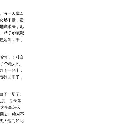
。有一天我回
总是不接，发
是障眼法，她
有一些是她家那
把她叫回来，
感情，才对自
买了个老人机，
办了一张卡，
看我回来了，
白了一切了。
大舅、堂哥等
讨这件事怎么
带回去，绝对不
丈人他们如此