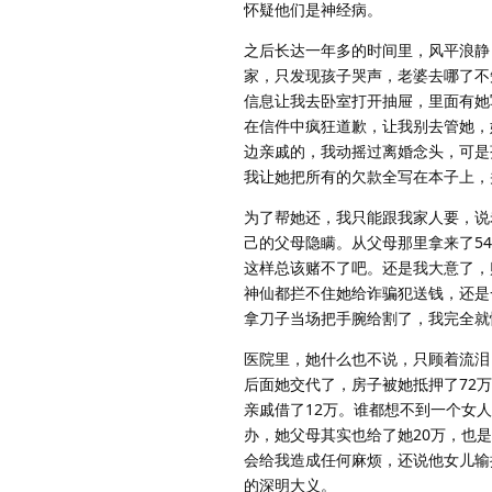
怀疑他们是神经病。
之后长达一年多的时间里，风平浪静
家，只发现孩子哭声，老婆去哪了不
信息让我去卧室打开抽屉，里面有她
在信件中疯狂道歉，让我别去管她，
边亲戚的，我动摇过离婚念头，可是
我让她把所有的欠款全写在本子上，
为了帮她还，我只能跟我家人要，说
己的父母隐瞒。从父母那里拿来了5
这样总该赌不了吧。还是我大意了，
神仙都拦不住她给诈骗犯送钱，还是
拿刀子当场把手腕给割了，我完全就
医院里，她什么也不说，只顾着流泪
后面她交代了，房子被她抵押了72
亲戚借了12万。谁都想不到一个女
办，她父母其实也给了她20万，也
会给我造成任何麻烦，还说他女儿输
的深明大义。