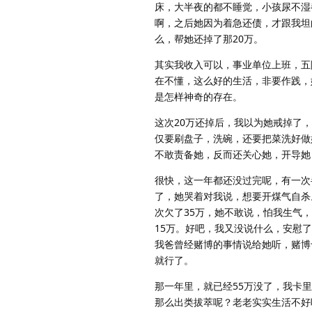
床，大半夜的都不睡觉，小孩尿不湿
啊，之后她因为着急还债，才跟我坦
么，帮她还掉了那20万。
其实我收入可以，事业单位上班，五险
在不懂，这么好的生活，非要作践，
是怎样神奇的存在。
这次20万还掉后，我以为她戒掉了
仅要刷盘子，洗碗，还要把菜洗好做
不敢责备她，反而还关心她，开导她
很快，这一年都还没过完呢，有一次
了，她哭着对我说，想要开煤气自杀
次欠了35万，她不敢说，怕我生气
15万。好吧，我又没说什么，安慰
我爸曾经赌博的事情说给她听，赌博
就行了。
那一年里，就已经55万没了，我卡
那么出类拔萃呢？老老实实生活不好