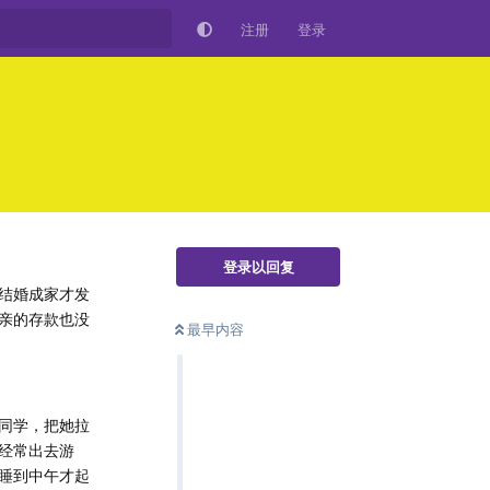
注册
登录
登录以回复
结婚成家才发
亲的存款也没
最早内容
同学，把她拉
经常出去游
睡到中午才起