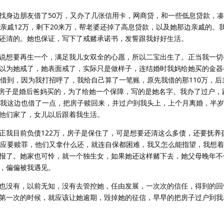
找身边朋友借了50万，又办了几张信用卡，网商贷，和一些低息贷款，凑够
的亲戚12万，剩下20来万，帮老婆还掉了高息贷款，以及她那边亲戚的。
还清的。她也保证，写下了戒赌承诺书，发誓跟我好好生活。
说想要再生一个，满足我儿女双全的心愿，所以二宝出生了。正当我一切
以为她戒了，她表面戒了，实际只是做样子，连结婚时我妈给她买的金器
借到，因为我打招呼了，我给自己算了一笔账，原先我借的那110万，后
万。房子是婚后爸妈买的，为了给她一个保障，写的是她名字。我办了过户，
，我这边也借了一点，把房子赎回来，并过户到我头上，上个月离婚，半
他们家了，女儿以后跟着我生活。
正我目前负债122万，房子是保住了，可是想要还清这么多债，还要抚养
答应要赎罪，他们又拿什么还，就连自保都困难，我又怎么能指望，我想
报了。她家也可怜，就一个独生女，如果她还这样赌下去，她父母晚年不
，偏偏被我遇见。
也没有，以前无知，没有去管控她，任由发展，一次次的信任，得到的回
第一次的时候，就应该让她逾期，毁掉她的征信，早早的把房子过户到我