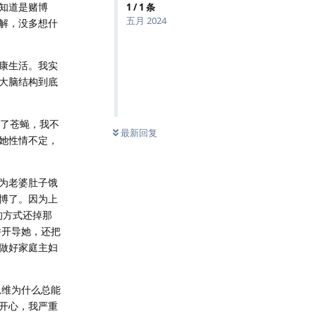
知道是赌博
1
/
1
条
五月 2024
解，没多想什
小康生活。我实
大脑结构到底
来了苍蝇，我不
最新回复
她性情不定，
为老婆肚子饿
博了。因为上
的方式还掉那
并开导她，还把
做好家庭主妇
思维为什么总能
开心，我严重