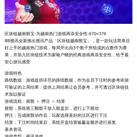
区块链越南骰宝-为越南热门游戏再添安全性-670×376
BB视讯全新推出视讯产品「区块链越南骰宝」，是一款玩法简单且
好上手的越南热门游戏，每局开出由3个骰子所组成的点数作为赛
果，并加入区块链技术为家喻户晓的经典游戏再添安全性，给予最
安心游玩感受
游戏特色
路纸数据：游戏提供详尽的路纸数据，作为会员下注时的参考依据
可验证的上局结果：提供上局结果让会员参考，并可透过区块链技
术加以验证
游戏流程：摇骰 ＞ 押注 ＞ 结算
摇骰：系统将三颗骰子放入骰盅后，进行上下摇动
押注：完成摇骰动作后，玩家选择喜好的注区进行下注
结算：下注时间结束后，系统开盅结算输赢金额并进行派奖
基本资讯
游戏类型：视讯游戏