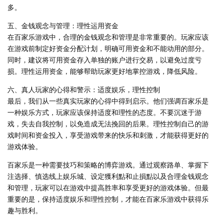
多。
五、金钱观念与管理：理性运用资金
在百家乐游戏中，合理的金钱观念和管理是非常重要的。玩家应该
在游戏前制定好资金分配计划，明确可用资金和不能动用的部分。
同时，建议将可用资金存入单独的账户进行交易，以避免过度亏
损。理性运用资金，能够帮助玩家更好地掌控游戏，降低风险。
六、真人玩家的心得和警示：适度娱乐，理性控制
最后，我们从一些真实玩家的心得中得到启示。他们强调百家乐是
一种娱乐方式，玩家应该保持适度和理性的态度。不要沉迷于游
戏，失去自我控制，以免造成无法挽回的后果。理性控制自己的游
戏时间和资金投入，享受游戏带来的快乐和刺激，才能获得更好的
游戏体验。
百家乐是一种需要技巧和策略的博弈游戏。通过观察路单、掌握下
注选择、慎选线上娱乐城、设定獲利點和止損點以及合理金钱观念
和管理，玩家可以在游戏中提高胜率和享受更好的游戏体验。但最
重要的是，保持适度娱乐和理性控制，才能在百家乐游戏中获得乐
趣与胜利。