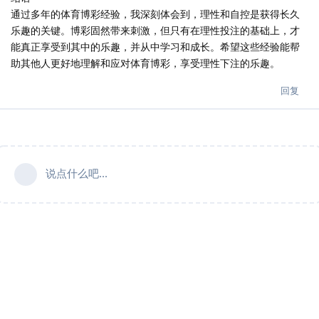
通过多年的体育博彩经验，我深刻体会到，理性和自控是获得长久
乐趣的关键。博彩固然带来刺激，但只有在理性投注的基础上，才
能真正享受到其中的乐趣，并从中学习和成长。希望这些经验能帮
助其他人更好地理解和应对体育博彩，享受理性下注的乐趣。
回复
说点什么吧...