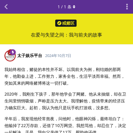
1
/
1
条
戒赌区
在爱与失望之间：我与前夫的故事
太子娱乐平台
2024年10月7日
我始终相信，赌徒的本性并不坏。以我前夫为例，刚结婚的那两
年，他勤奋上进，工作努力，家务全包，生活平淡而幸福。然而，
突如其来的网络赌博将这一切打破。
2020年，我刚生下孩子，那年他学会了网赌。他从未抽烟，却在卫
生间里悄悄吸烟，声称是压力太大。我理解他，疫情带来的经济压
力确实巨大。起初，我认为他只是玩手机打游戏，没多想。
半年后，我发现他经常熬夜，问他时，他眼神闪烁，最终坦白了：
他输掉了22万存款，还借了10万网贷。我想骂他，却忍住了，决定
一起解决。于是，我向父亲借了12万，帮助他还债。