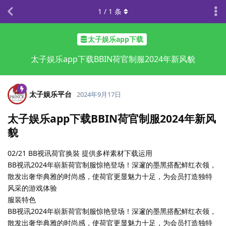
1
/
1
条
太子娱乐app下载
太子娱乐app下载BBIN荷官制服2024年新风貌
太子娱乐平台
2024年9月17日
太子娱乐app下载BBIN荷官制服2024年新风
貌
02/21 BB视讯荷官换裝 提供多样素材下载运用
BB视讯2024年崭新荷官制服惊艳登场！深邃的墨黑搭配鲜红衣领，
散发出奢华典雅的时尚感，使荷官更显魅力十足，为会员打造独特
风采的游戏体验
服装特色
BB视讯2024年崭新荷官制服惊艳登场！深邃的墨黑搭配鲜红衣领，
散发出奢华典雅的时尚感，使荷官更显魅力十足，为会员打造独特